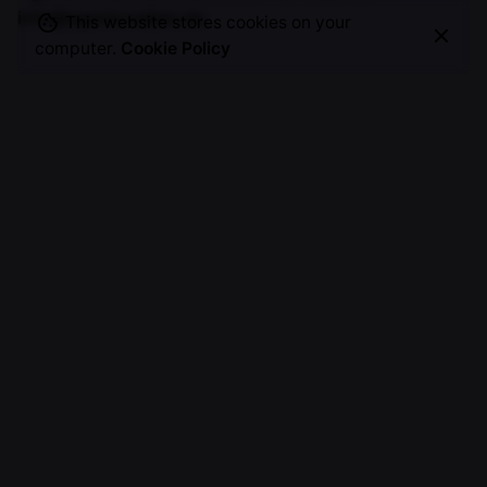
info@agenturadam.de
This website stores cookies on your
computer.
Cookie Policy
Allgemeine Anfragen
Samuel Koch
Vorträge, Events, Workshops, Moderation,
Markenkooperationen, etc.
office@samuel-koch.com
Soziales
Hilfe und helfen, Bildung, Jugend & Soziales
support@samuel-koch.com
Unterstützen & Spenden
Du willst unseren Verein näher kennenlernen und/Oder
unterstützen?
Samuel Koch und Freunde e.V.