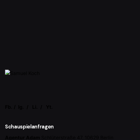
Fb.
/
Ig.
/
Li.
/
Yt.
Schauspielanfragen
Agentur Adam
Schlüterstraße 47,
10629 Berlin