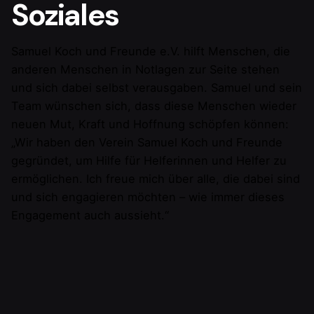
Soziales
Samuel Koch und Freunde e.V. hilft Menschen, die
anderen Menschen in Notlagen zur Seite stehen
und sich dabei selbst verausgaben. Samuel und sein
Team wünschen sich, dass diese Menschen wieder
neuen Mut, Kraft und Hoffnung schöpfen können:
„Wir haben den Verein Samuel Koch und Freunde
gegründet, um Hilfe für Helferinnen und Helfer zu
ermöglichen. Ich freue mich über alle, die dabei sind
und sich engagieren möchten – wie immer dieses
Engagement auch aussieht.“