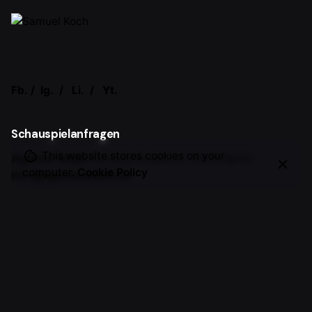
Fb.
/
Ig.
/
Li.
/
Yt.
Schauspielanfragen
This website stores cookies on your
Agentur Adam
Schlüterstraße 47,
10629 Berlin
computer.
Cookie Policy
info@agenturadam.de
Allgemeine Anfragen
Samuel Koch
Vorträge, Events, Workshops, Moderation,
Markenkooperationen, etc.
office@samuel-koch.com