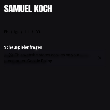
Fb.
/
Ig.
/
Li.
/
Yt.
Schauspielanfragen
This website stores cookies on your
Agentur Adam
Schlüterstraße 47,
10629 Berlin
computer.
Cookie Policy
info@agenturadam.de
Allgemeine Anfragen
Samuel Koch
Vorträge, Events, Workshops, Moderation,
Markenkooperationen, etc.
office@samuel-koch.com