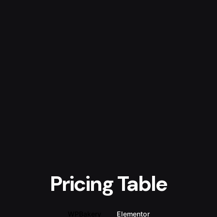
Inhalt
springen
samuel koch
Kontakt
Pricing Table
WPBakery
Elementor