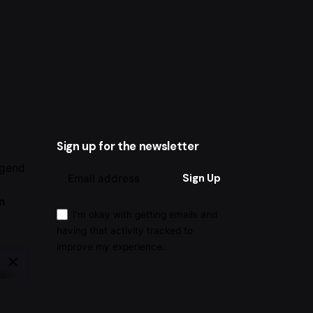
Sign up for the newsletter
ugend
m
I’m okay with getting emails and
having that activity tracked to
improve my experience.
her