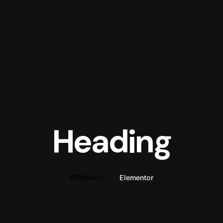
Heading
WPBakery
Elementor