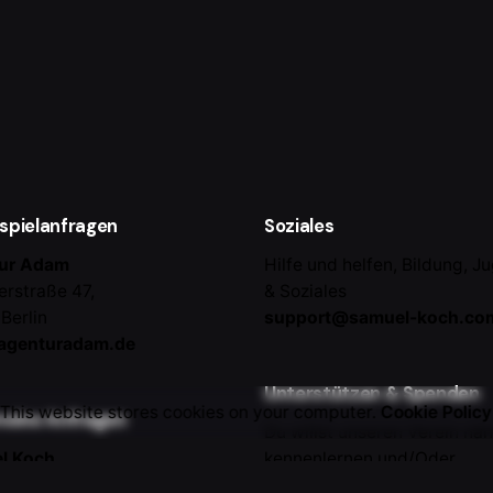
spielanfragen
Soziales
ur Adam
Hilfe und helfen, Bildung, J
erstraße 47,
& Soziales
Berlin
support@samuel-koch.co
agenturadam.de
Unterstützen & Spenden
This website stores cookies on your computer.
Cookie Policy
meine Anfragen
Du willst unseren Verein nä
l Koch
kennenlernen und/Oder
ge, Events, Workshops,
unterstützen?