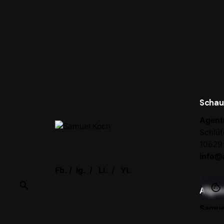
Schau
Agent
Schlüt
10629 
info@
Fb.
/
Ig.
/
Li.
/
Yt.
Allge
Samue
Vorträ