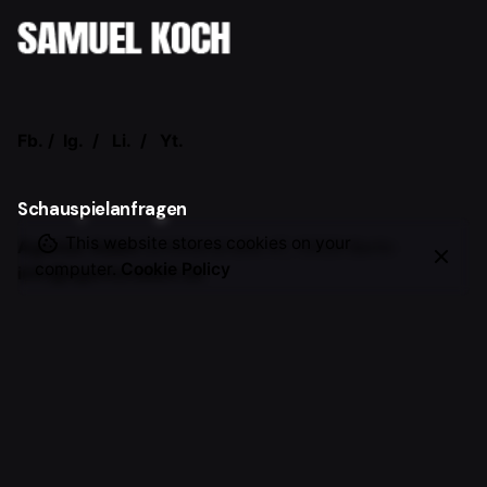
Fb.
/
Ig.
/
Li.
/
Yt.
Schauspielanfragen
This website stores cookies on your
Agentur Adam
Schlüterstraße 47,
10629 Berlin
computer.
Cookie Policy
info@agenturadam.de
Allgemeine Anfragen
Samuel Koch
Vorträge, Events, Workshops, Moderation,
Markenkooperationen, etc.
office@samuel-koch.com