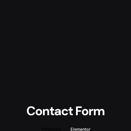
Inhalt
springen
samuel koch
Kontakt
Contact Form
WPBakery
Elementor